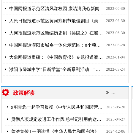
넷
中国网报道示范区清风漾校园 廉洁润我心新闻
2023-06-30
넷
人民日报报道示范区黄河戏剧节最佳剧目《吴隐之》全市巡演正式启动
2023-06-30
넷
大河报报道示范区新编历史剧《吴隐之》在濮阳市开始巡演！
2023-06-30
넷
中国网报道濮阳市城乡一体化示范区：8个项目集中签约 总投资超20亿元
2023-06-28
넷
大象网报道重磅：《中国教育报》专题报道濮阳示范区义务教育优质均衡发展先进经验
2023-01-04
넷
濮阳市绿城中学“日新学堂”全新系列活动—“上好思政课，铸魂育人心”开讲啦
2022-03-24
끶
政策解读
ꅀ
更多
넷
9图带您一起学习贯彻《中华人民共和国民营经济促进法》
2025-05-20
넷
贯彻八项规定改进工作作风 总书记引用的这些古语耐人寻味
2025-04-27
넷
普法宣传 | 一图读懂《中华人民共和国宪法》
2024-12-06