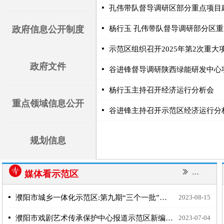
넷
孔伟带队督导调研区部分重点项目
政府信息公开制度
넷
杨行玉 孔伟带队督导调研部分区
넷
示范区组织召开2025年第2次重大
政府文件
넷
谷进锋督导调研陕西绿能研发中心
넷
杨行玉主持召开经济运行分析会
重点领域信息公开
넷
谷进锋主持召开示范区经济运行分
规划信息
뀱
ꅀ
更多
媒体看示范区
넷
濮阳市城乡一体化示范区:第九期“三个一批”项目集中开工仪式举行----中国网
2023-08-15
넷
濮阳市戏剧艺术传承保护中心报道示范区新编历史剧《吴隐之》全市巡演——“濮阳县站”圆满成功！
2023-07-04