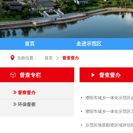
首页
走进示范区
넹
当前位置：
首页
ꄲ
督查督办
ꁦ
督查专栏
督查督办
념
ꅀ
督察督办
넷
濮阳市城乡一体化示范区
ꅀ
环保督察
넷
濮阳市城乡一体化示范区工
넷
示范区地质勘查区域评估