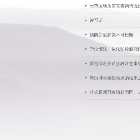
넷
示范区地质灾害查询情况
넷
许可证
넷
预防新冠肺炎不可松懈
넷
学法懂法、依法防控新冠
넷
新冠病毒疫苗接种注意事
넷
新冠肺炎核酸检测的结果
넷
什么是新冠疫情封闭区、