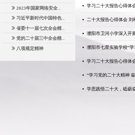
学习二十大报告心得体会
넷
ꅀ
2023年国家网络安全宣传周
ꅀ
习近平新时代中国特色社会主义思想进网站
二十大报告心得体会 刘
넷
ꅀ
省委十一届七次全会精神
濮阳市卫河小学深入开
넷
ꅀ
党的二十届三中全会精神
濮阳市七星实验学校“学
넷
ꅀ
八项规定精神
学习二十大报告心得体会
넷
“学习党的二十大精神 
넷
学思践悟二十大，砥砺
넷