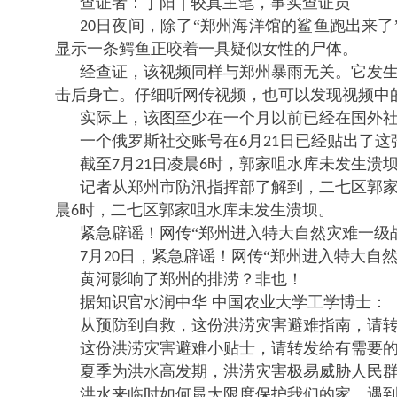
查证者：丁阳
较真主笔，事实查证员
|
日夜间，除了“郑州海洋馆的鲨鱼跑出来了
20
显示一条鳄鱼正咬着一具疑似女性的尸体。
经查证，该视频同样与郑州暴雨无关。它发
击后身亡。仔细听网传视频，也可以发现视频中
实际上，该图至少在一个月以前已经在国外
一个俄罗斯社交账号在
月
日已经贴出了这
6
21
截至
月
日凌晨
时，郭家咀水库未发生溃
7
21
6
记者从郑州市防汛指挥部了解到，二七区郭
晨
时，二七区郭家咀水库未发生溃坝。
6
紧急辟谣！网传
“郑州进入特大自然灾难一级
月
日，紧急辟谣！网传“郑州进入特大自
7
20
黄河影响了郑州的排涝？非也！
据知识官水润中华
中国农业大学工学博士：
从预防到自救，这份洪涝灾害避难指南，请
这份洪涝灾害避难小贴士，请转发给有需要
夏季为洪水高发期，洪涝灾害极易威胁人民
洪水来临时如何最大限度保护我们的家，遇