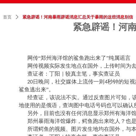
首页
ꄲ
紧急辟谣！河南暴雨辟谣消息汇总关于暴雨的这些消息别信
紧急辟谣！河
网传
“郑州海洋馆的鲨鱼跑出来了”纯属谣言
网传视频实际发生地点在国外，上传时间为
查证者：丁阳
较真主笔，事实查证员
|
日晚间，社交媒体上流传一则
秒钟的短视
20
4
鲨鱼逃出来”。
经查证，该说法不实。通过反查图片可知，
地使用的是俄语，查询图中电话号码也可以确认
另外，目前也没有任何消息显示郑州有海洋
郑州暴雨海洋馆爆炸，鳄鱼跑出来吃人？也
所谓鳄鱼的视频、图片发生地均在国外，与