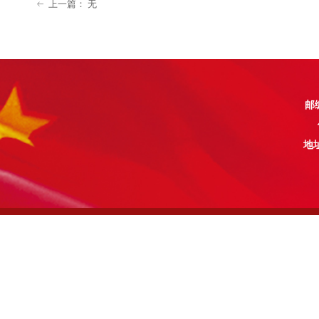
上一篇：
无
ꂃ
邮编
地址