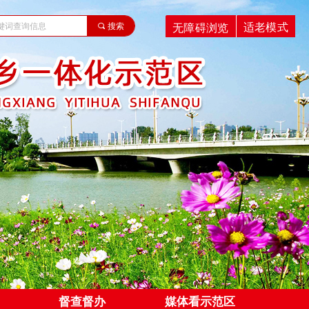
适老模式
无障碍浏览
끠
搜索
督查督办
媒体看示范区