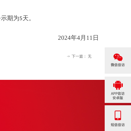
公示期为
天。
5
202
4
年
4
月
11
日
下一篇：
无
ꁹ