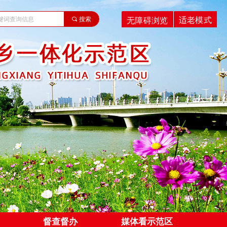
适老模式
无障碍浏览
끠
搜索
督查督办
媒体看示范区