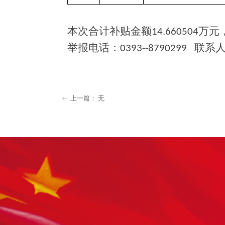
本次合计补贴金额
万元
14.660504
举报电话：
联系
0393--8790299
上一篇：
无
ꂃ