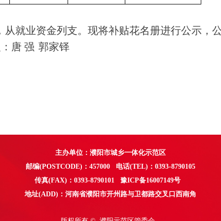
，从就业资金列支。现将补贴花名册进行公示，
人：唐
强
郭家铎
主办单位：濮阳市城乡一体化示范区
邮编(POSTCODE)：457000 电话(TEL)：0393-8790105
传真(FAX)：0393-8790101
豫ICP备16007149号
地址(ADD)：
河南省濮阳市开州路与卫都路交叉口西南角
版权所有 © 
濮阳示范区管委会