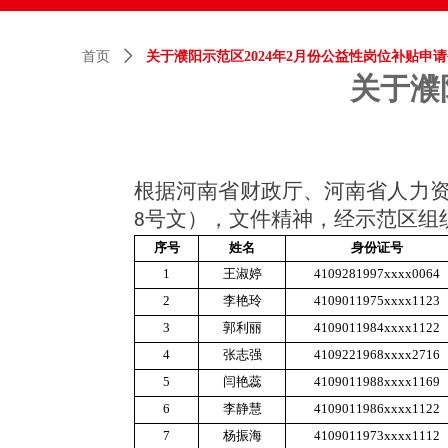
首页
ꄲ
关于濮阳示范区2024年2月份公益性岗位补贴申
关于濮
根据河南省财政厅、河南省人力
号文），文件精神，经示范区组
8
序号
姓名
身份证号
1
王淑婷
4109281997
xxxx
0064
2
李艳玲
4109011975
xxxx
1123
3
郭利丽
4109011984
xxxx
1122
4
张志强
4109221968
xxxx
2716
5
闫艳蕊
4109011988
xxxx
1169
6
李静慧
4109011986
xxxx
1122
7
杨振海
4109011973
xxxx
1112