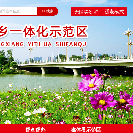
适老模式
无障碍浏览
끠
搜索
督查督办
媒体看示范区