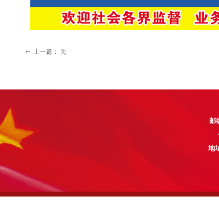
上一篇：
无
ꂃ
邮编
地址