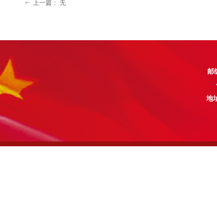
上一篇：
无
ꂃ
邮编
地址