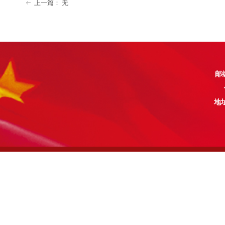
上一篇：
无
ꂃ
邮编
地址