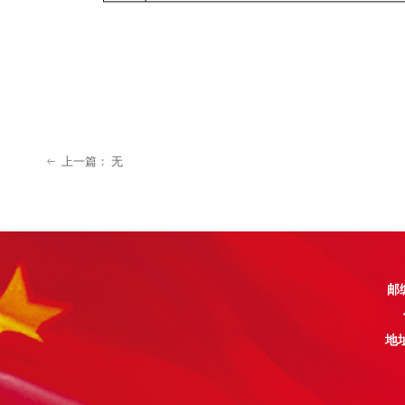
上一篇：
无
ꂃ
邮编
地址