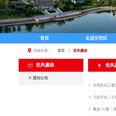
首页
走进示范区
넹
当前位置：
首页
ꄲ
党风廉政
党风廉政
ꁦ
党风
념
ꅀ
通知公告
넷
示范区纪工委
넷
习近平在二十
넷
案说“八规” 