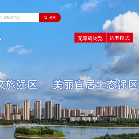
끠
搜索
适老模式
无障碍浏览