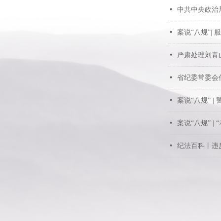
넷
中共中央政治
넷
案说“八规”|
넷
严肃处理刘青
넷
省纪委常委会
넷
案说“八规” 
넷
案说“八规” |
넷
纪法百科丨违