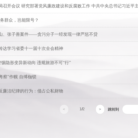
局召开会议 研究部署党风廉政建设和反腐败工作 中共中央总书记习近平
 服务群众，岂能限号？
山、张子善案件——贪污分子一经发现一律严惩不贷
传达学习省委十一届十次全会精神
| 警惕隐形变异新动向 违规旅游不可“行”
 “考察”作幌 自缚枷锁
反廉洁纪律的行为：侵占公私财物
1
/
2
<
>
跳转到