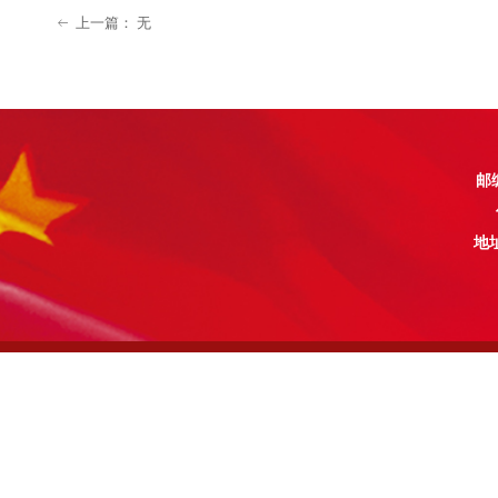
上一篇：
无
ꂃ
邮编
地址